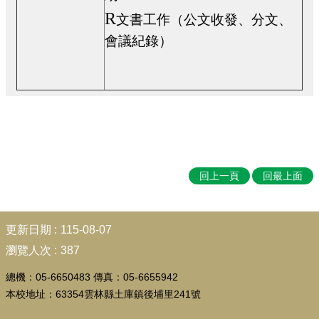
行
R
政
文書工作（公文收發、分文、
處
會議紀錄）
室
教
學
課
程
課
程
回上一頁
回最上面
計
畫
:::
宣
更新日期
115-08-07
導
專
瀏覽人次
387
區
總機：05-6650483 傳真：05-6655942
校
本校地址：63354雲林縣土庫鎮後埔里241號
園