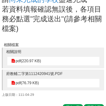
行
政
若資料填報確認無誤後，各項目
處
室
務必點選"完成送出"(請參考相關
教
檔案)
學
課
程
相關檔案
課
相關說明
程
計
pdf(220.97 KB)
畫
宣
府教輔二字第1112420941號.PDF
導
專
pdf(76.79 KB)
區
上版日期：111-04-29
校
園