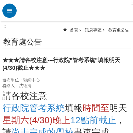
:::
跳到主要內容區塊
進
階
搜
:::
尋
首頁
訊息專區
教育處公告
熱
教育處公告
門
關
鍵
★★★請各校注意---行政院"管考系統"填報明天
字
(4/30)截止★★★
訊
發布單位：縣網中心
息
聯絡人：沈德清
專
區
請各校注意
認
行政院管考系統
填報
時間至
明天
識
後
星期六(4/30)晚上
12點前截止
，
埔
請
尚未完成的學校
盡速完成