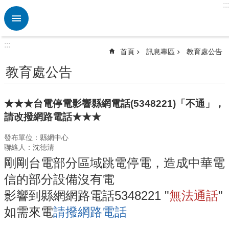
:::
跳到主要內容區塊
進
階
搜
:::
尋
首頁
訊息專區
教育處公告
熱
教育處公告
門
關
鍵
★★★台電停電影響縣網電話(5348221)「不通」，
字
請改撥網路電話★★★
訊
發布單位：縣網中心
息
聯絡人：沈德清
專
區
剛剛台電部分區域跳電停電，造成中華電
信的部分設備沒有電
認
識
影響到縣網網路電話5348221 "
無法通話
"
後
如需來電
請撥網路電話
埔