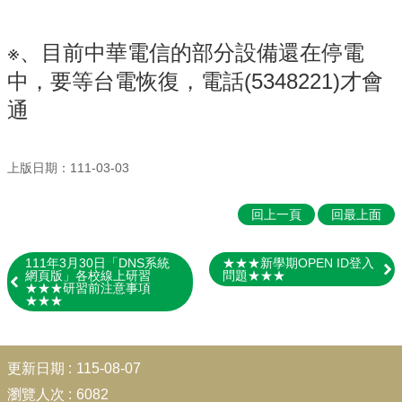
行
政
處
※、目前中華電信的部分設備還在停電
室
中，要等台電恢復，電話(5348221)才會
教
通
學
課
程
上版日期：111-03-03
課
程
回上一頁
回最上面
計
畫
111年3月30日「DNS系統
★★★新學期OPEN ID登入
宣
網頁版」各校線上研習
問題★★★
★★★研習前注意事項
導
★★★
專
區
:::
校
更新日期
115-08-07
園
瀏覽人次
6082