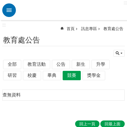
:::
跳到主要內容區塊
進
階
搜
:::
尋
首頁
訊息專區
教育處公告
熱
教育處公告
門
關
鍵
字
全部
教育活動
公告
新生
升學
訊
研習
校慶
畢典
競賽
獎學金
息
專
區
查無資料
認
識
後
埔
回上一頁
回最上面