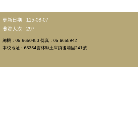
行
政
處
:::
更新日期
115-08-07
室
瀏覽人次
297
教
學
總機：05-6650483 傳真：05-6655942
課
本校地址：63354雲林縣土庫鎮後埔里241號
程
課
程
計
畫
宣
導
專
區
校
園